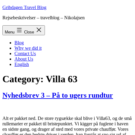
Skip
Gribdagen Travel Blog
to
Rejsebeskrivelser – travelblog – Nikolajsen
content
Menu
Close
Blog
Why we did it
Contact Us
About Us
English
Category:
Villa 63
Nyhedsbrev 3 – På to ugers rundtur
Alt er pakket ned. De store rygsække skal blive i Villa63, og de små
rullemarier er pakket til bristepunktet. Vi kigger på fuglene i haven
en sidste gang, og drager af sted med vores private chauffør. Vores
chauffør er den bedste driver i verden, han forstår at sno sig ud af