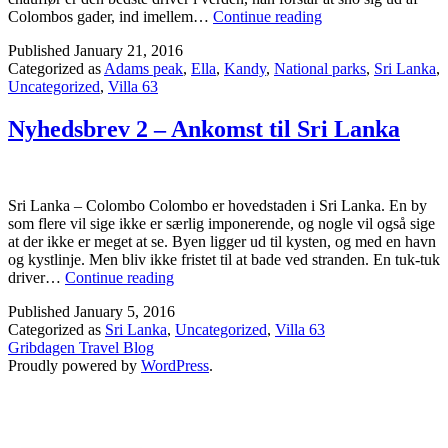
Nyhedsbrev
Colombos gader, ind imellem…
Continue reading
3
Published
January 21, 2016
–
Categorized as
Adams peak
,
Ella
,
Kandy
,
National parks
,
Sri Lanka
,
På
Uncategorized
,
Villa 63
to
ugers
rundtur
Nyhedsbrev 2 – Ankomst til Sri Lanka
Sri Lanka – Colombo Colombo er hovedstaden i Sri Lanka. En by
som flere vil sige ikke er særlig imponerende, og nogle vil også sige
at der ikke er meget at se. Byen ligger ud til kysten, og med en havn
og kystlinje. Men bliv ikke fristet til at bade ved stranden. En tuk-tuk
Nyhedsbrev
driver…
Continue reading
2
Published
January 5, 2016
–
Categorized as
Sri Lanka
,
Uncategorized
,
Villa 63
Ankomst
Gribdagen Travel Blog
til
Proudly powered by
WordPress
.
Sri
Lanka