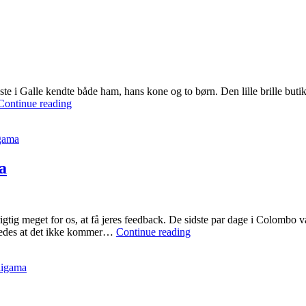
AYUBOWAN
SRI
LANKA
ste i Galle kendte både ham, hans kone og to børn. Den lille brille but
Nyhedsbrev
Continue reading
5
–
gama
Hverdagen
i
Weligama
a
tig meget for os, at få jeres feedback. De sidste par dage i Colombo var 
Nyhedsbrev
 således at det ikke kommer…
Continue reading
4
–
igama
Weligama,
Galle
og
Mirissa