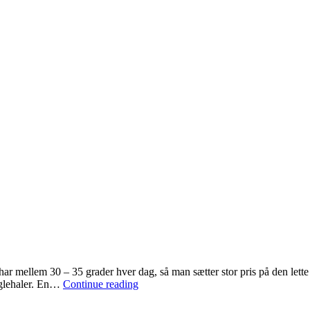
 mellem 30 – 35 grader hver dag, så man sætter stor pris på den lette vi
Nyhedsbrev
fuglehaler. En…
Continue reading
7
–