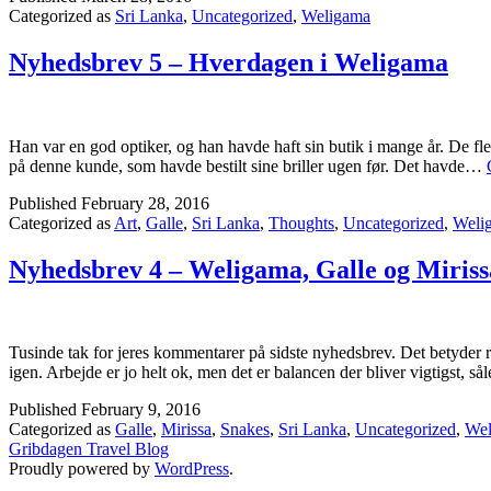
Categorized as
Sri Lanka
,
Uncategorized
,
Weligama
Nyhedsbrev 5 – Hverdagen i Weligama
Han var en god optiker, og han havde haft sin butik i mange år. De fle
på denne kunde, som havde bestilt sine briller ugen før. Det havde…
Published
February 28, 2016
Categorized as
Art
,
Galle
,
Sri Lanka
,
Thoughts
,
Uncategorized
,
Weli
Nyhedsbrev 4 – Weligama, Galle og Miriss
Tusinde tak for jeres kommentarer på sidste nyhedsbrev. Det betyder rig
igen. Arbejde er jo helt ok, men det er balancen der bliver vigtigst,
Published
February 9, 2016
Categorized as
Galle
,
Mirissa
,
Snakes
,
Sri Lanka
,
Uncategorized
,
Wel
Gribdagen Travel Blog
Proudly powered by
WordPress
.