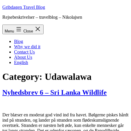
Skip
Gribdagen Travel Blog
to
Rejsebeskrivelser – travelblog – Nikolajsen
content
Menu
Close
Blog
Why we did it
Contact Us
About Us
English
Category:
Udawalawa
Nyhedsbrev 6 – Sri Lanka Wildlife
Der blæser en moderat god vind ind fra havet. Bølgerne piskes hårdt
ind på stranden, og lander på stranden som flødeskumslignende
overtræk. Stranden er næsten helt øde, kun enkelte mennesker går
tur langs stranden. Det er udenfor sæsonen, og de Panodilhvide