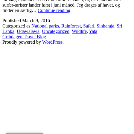
surfer-turister lander først i juni måned. Jeg drages af havet, og
Nyhedsbrev
finder en særlig…
Continue reading
6
Published
March 9, 2016
–
Categorized as
National parks
,
Rainforest
,
Safari
,
Sinharaja
,
Sri
Sri
Lanka
,
Udawalawa
,
Uncategorized
,
Wildlife
,
Yala
Lanka
Gribdagen Travel Blog
Wildlife
Proudly powered by
WordPress
.